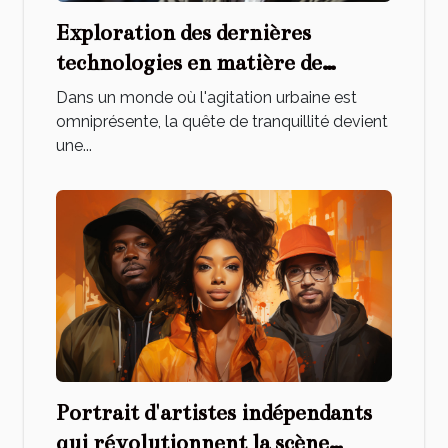
Exploration des dernières
technologies en matière de
réduction de bruit pour casques
Dans un monde où l'agitation urbaine est
hi-fi
omniprésente, la quête de tranquillité devient
une...
Portrait d'artistes indépendants
qui révolutionnent la scène