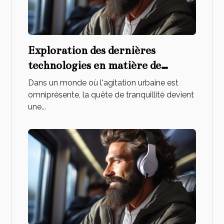
Exploration des dernières
technologies en matière de
réduction de bruit pour casques
Dans un monde où l'agitation urbaine est
hi-fi
omniprésente, la quête de tranquillité devient
une...