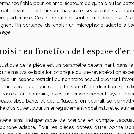
ormance fiable pour les amplificateurs de guitare ou les batte
eption vintage et leur son chaleureux, séduisent les audiophi
re particulière. Ces informations sont corroborées par l'ex
ignent l'importance de choisir un microphone adapté à l'a
sagé.
oisir en fonction de l'espace d'e
oustique de la pièce est un paramètre déterminant dans la 
 une mauvaise isolation phonique ou une réverbération excess
ple, un espace restreint ou non traité acoustiquement favori
qu'un cardioïde, qui capte le son d'une direction spécif
sirables. Au contraire, dans un environnement ayant bén
eaux absorbants et des diffuseurs, on pourrait se permettr
ire plus ouvert pour un enregistrement vocal naturel et authe
'avère ainsi indispensable de prendre en compte l'acous
ophone adapté. Pour les pièces dotées d'une bonne isola