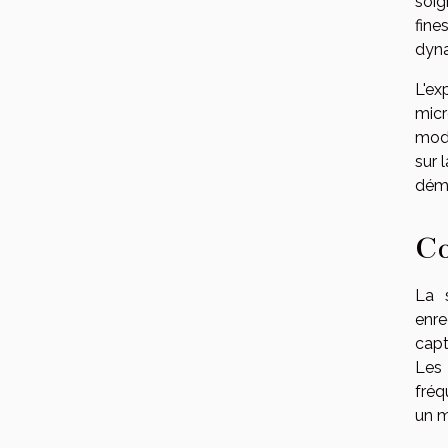
soig
fine
dyna
L'ex
mic
modé
sur 
déma
Co
La 
enre
capt
Les 
fréq
un m