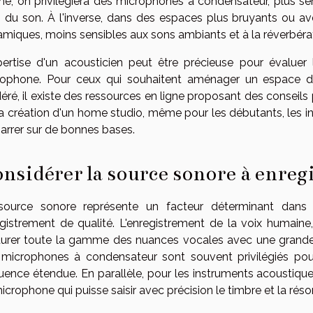
né, on privilégiera des microphones à condensateur, plus s
s du son. À l'inverse, dans des espaces plus bruyants ou a
miques, moins sensibles aux sons ambiants et à la réverbérati
pertise d'un acousticien peut être précieuse pour évaluer 
rophone. Pour ceux qui souhaitent aménager un espace d
ré, il existe des ressources en ligne proposant des conseils
la création d'un home studio, même pour les débutants, les 
rrer sur de bonnes bases.
nsidérer la source sonore à enreg
source sonore représente un facteur déterminant dans
gistrement de qualité. L'enregistrement de la voix humain
urer toute la gamme des nuances vocales avec une grande sen
microphones à condensateur sont souvent privilégiés pou
uence étendue. En parallèle, pour les instruments acoustiqu
icrophone qui puisse saisir avec précision le timbre et la rés