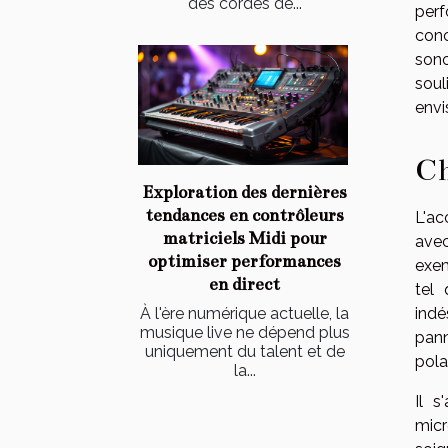
des cordes de...
perf
conc
sono
soul
envi
Ch
Exploration des dernières
tendances en contrôleurs
L'ac
matriciels Midi pour
avec
optimiser performances
exem
en direct
tel 
indé
À l'ère numérique actuelle, la
musique live ne dépend plus
pann
uniquement du talent et de
pola
la...
Il s
micr