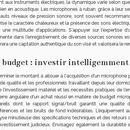
t aux instruments électriques, la dynamique varie selon que 
ien en acoustique. Les microphones à ruban, grâce à leur sens
auts niveaux de pression sonore, sont souvent recommandé
rise le caractère chaleureux et la présence des sons électri
 une multitude d'applications. S'appuyer sur l'expertise 
inente dans l'enregistrement de diverses sources sonores est
rera une captation authentique du son visé et valorisera le ren
 budget : investir intelligemment
rminer le montant à allouer à l'acquisition d'un microphone
de qualité et les professionnels travaillant depuis leur domici
e l'investissement matériel et les nécessités pratiques de l'e
ierre angulaire d'un achat réussi en matière de budget micr
reils dont le rapport signal/bruit garantit une qualité d
rférences et les bruits de fond indésirables. L'équipement a
yse minutieuse des spécifications techniques et des retours d
nvestissement judicieux. Envisagez également la durabilité 