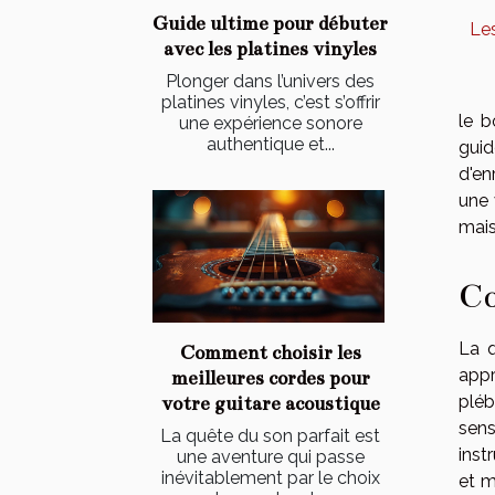
Guide ultime pour débuter
Les
avec les platines vinyles
Plonger dans l’univers des
platines vinyles, c’est s’offrir
le b
une expérience sonore
authentique et...
guid
d'en
une 
mais
Co
La q
Comment choisir les
app
meilleures cordes pour
pléb
votre guitare acoustique
sens
La quête du son parfait est
inst
une aventure qui passe
inévitablement par le choix
et m