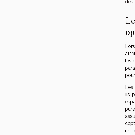
des 
Le
op
Lors
atte
les 
para
pour
Les 
Ils 
espa
pure
assu
capt
un i