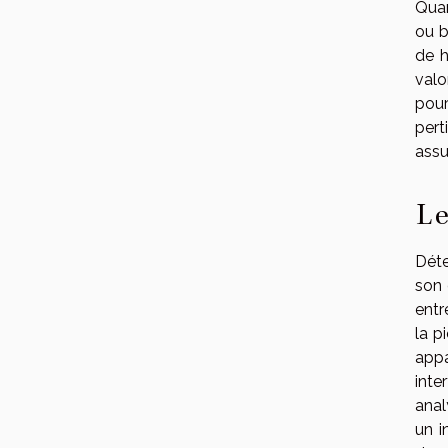
Quan
ou b
de h
valo
pour
pert
assu
Le
Déte
son 
entr
la p
appa
inte
anal
un i