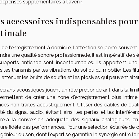
dépenses supplémentaires à l'avenir.
s accessoires indispensables pour
timale
 de l'enregistrement à domicile, l'attention se porte souven
indre une qualité sonore professionnelle, il est impératif de s
supports antichoc sont incontournables. Ils apportent une is
sites transmis par les vibrations du sol ou du mobilier. Les f
 atténuer les bruits de souffle et les plosives qui peuvent alté
écrans acoustiques jouent un rôle prépondérant dans la limi
permettent de créer une zone d'enregistrement plus intime e
ces non traités acoustiquement. Utiliser des câbles de qual
té du signal audio, évitant ainsi les pertes et les interfére
rera la conversion adéquate des signaux analogiques en 
ure fidèle des performances. Pour une sélection éclairée de ce
ngénieur du son, dont l'expertise garantira la synergie entre l