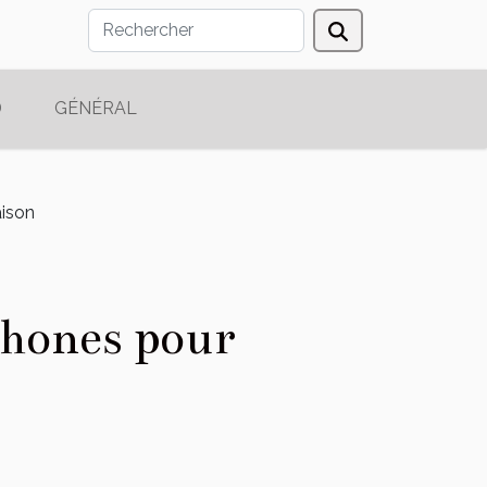
D
GÉNÉRAL
aison
phones pour