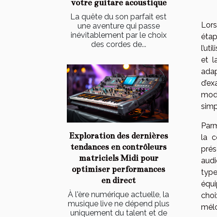
votre guitare acoustique
La quête du son parfait est
Lors
une aventure qui passe
inévitablement par le choix
étap
des cordes de...
l’ut
et l
adap
d’ex
mode
simpl
Parm
Exploration des dernières
la c
tendances en contrôleurs
prés
matriciels Midi pour
audi
optimiser performances
type
en direct
équi
À l'ère numérique actuelle, la
choi
musique live ne dépend plus
mél
uniquement du talent et de