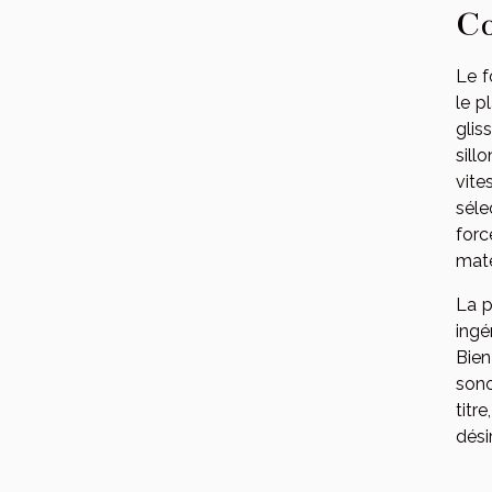
Co
Le f
le p
glis
sill
vite
séle
forc
maté
La p
ingé
Bien
sono
titre
dési