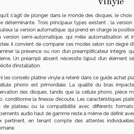
vinyle
qu'il s'agit de plonger dans le monde des disques, le choix
e déterminante. Trois principaux types existent : la versio
ilisateur, la version automatique, qui prend en charge le positi
a version semi-automatique, qui mêle automatisation et inte
tée, il convient de comparer ces modes selon son degré d’imp
aminer la présence ou non d’un préamplificateur intégré, qu
rne. Un préampli absent nécessite l’ajout d’un élément sé
icité d’installation.
i les conseils platine vinyle à retenir dans ce guide achat pla
ellule phono est primordiale. La qualité du bras impact
ervation des disques, tandis que la cellule phono, pièce ma
o, conditionne la finesse d’écoute. Les caractéristiques plati
 de plateau ou la compatibilité avec différents formats
pements audio haut de gamme reste à même de définir avec 
x pertinent, en tenant compte des attentes individuelle
omane.