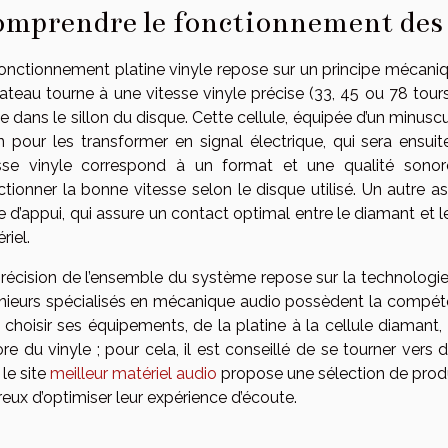
mprendre le fonctionnement des 
onctionnement platine vinyle repose sur un principe mécanique
lateau tourne à une vitesse vinyle précise (33, 45 ou 78 tou
se dans le sillon du disque. Cette cellule, équipée d’un minus
on pour les transformer en signal électrique, qui sera ensui
sse vinyle correspond à un format et une qualité sonore
ctionner la bonne vitesse selon le disque utilisé. Un autre a
e d’appui, qui assure un contact optimal entre le diamant et l
riel.
récision de l’ensemble du système repose sur la technologie vin
nieurs spécialisés en mécanique audio possèdent la compéte
 choisir ses équipements, de la platine à la cellule diamant
re du vinyle ; pour cela, il est conseillé de se tourner ver
, le site
meilleur matériel audio
propose une sélection de prod
reux d’optimiser leur expérience d’écoute.