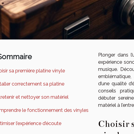
Plonger dans l’u
Sommaire
expérience sono
musique. Décou
isir sa première platine vinyle
emblématique, af
d’une qualité d
taller correctement sa platine
conseils prati
retenir et nettoyer son matériel
débuter serein
matériel à l’entr
mprendre le fonctionnement des vinyles
Choisir 
imiser l’expérience d’écoute