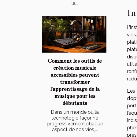
la...
In
L’in
vibr
plat
plat
disq
Comment les outils de
util
création musicale
ronf
accessibles peuvent
rédu
transformer
l'apprentissage de la
Les 
musique pour les
d’op
débutants
port
Dans un monde où la
l’éq
technologie façonne
indi
progressivement chaque
phén
aspect de nos vies,...
prés