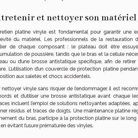
tretenir et nettoyer son matériel
tretien platine vinyle est fondamental pour garantir une 
évité du matériel. Les professionnels de la restauration
ulier de chaque composant : le plateau doit être essuy
cumulation de poussière, tandis que le bras et la cellule néce
eau ou d’une brosse antistatique spécifique, afin de retirer 
ure. L’utilisation d’un couvercle de protection platine pendan
position aux saletés et chocs accidentels.
 nettoyer vinyle sans risquer de l’endommager, il est reco
bords et d’utiliser une brosse antistatique avant chaque le
caces incluent l’emploi de solutions nettoyantes adaptées, a
iner résidus et traces de doigts. Une maintenance platine rég
ignement du bras, participe à la protection platine sur le long
 en évitant l’usure prématurée des vinyles.