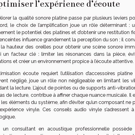
timiser l’expérience d’écoute
iorer la qualité sonore platine passe par plusieurs leviers pour
ord, le choix de l’amplification joue un rôle déterminant : 
nement le potentiel des platines et d’obtenir une restitution 
enceintes influence grandement la perception du son ; il conv
 la hauteur des oreilles pour obtenir une scène sonore imme
i un facteur clé : limiter les résonances dans la pièce, év
ations et créer un environnement propice à l’écoute attentive.
timisation écoute requiert l’utilisation d’accessoires platin
ent négligé, joue un rôle non négligeable en limitant les vi
ant la lecture. L’ajout de pointes ou de supports anti-vibrati
ras de lecture, contribue à affiner chaque nuance musicale. Il es
 les éléments du système, afin d’éviter qu’un composant ne p
’expérience vinyle. Ces conseils audio vinyle s’adressent 
ogique.
l un consultant en acoustique professionnelle possède 