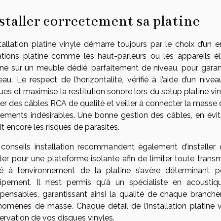
staller correctement sa platine
stallation platine vinyle démarre toujours par le choix d’u
ations platine comme les haut-parleurs ou les appareils él
ine sur un meuble dédié, parfaitement de niveau, pour gara
eau. Le respect de l’horizontalité, vérifié à l’aide d’un ni
ues et maximise la restitution sonore lors du setup platine vin
iser des câbles RCA de qualité et veiller à connecter la masse de
lements indésirables. Une bonne gestion des câbles, en évita
it encore les risques de parasites.
conseils installation recommandent également d’installer 
ter pour une plateforme isolante afin de limiter toute transm
é à l’environnement de la platine s’avère déterminant po
uipement. Il n’est permis qu’à un spécialiste en acoust
spensables, garantissant ainsi la qualité de chaque branch
omènes de masse. Chaque détail de l’installation platine vi
ervation de vos disques vinyles.