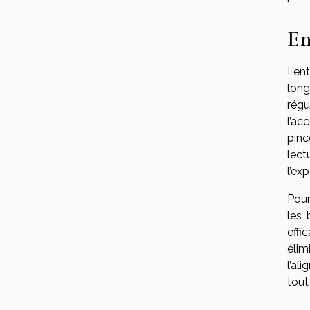
En
L’en
long
rég
l’ac
pinc
lect
l’ex
Pour
les 
effi
élim
l’al
tout