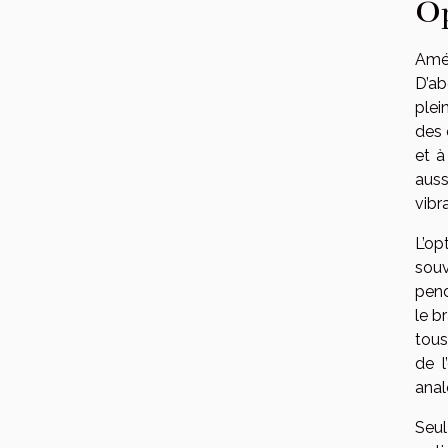
Op
Amél
D’ab
plei
des 
et à
auss
vibr
L’op
souv
pend
le b
tous
de l
anal
Seu